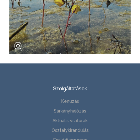
Szolgáltatások
Kenuzás
Sárkányhajózás
Aktuális vízitúrák
Osztálykirándulás