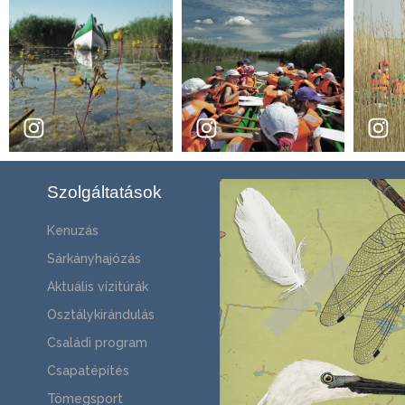
Szolgáltatások
Kenuzás
Sárkányhajózás
Aktuális vízitúrák
Osztálykirándulás
Családi program
Csapatépítés
Tömegsport