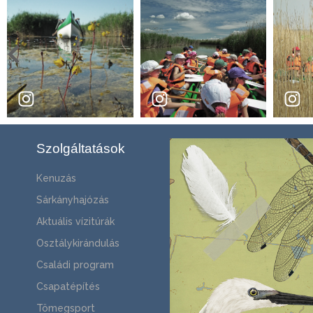
Szolgáltatások
Kenuzás
Sárkányhajózás
Aktuális vízitúrák
Osztálykirándulás
Családi program
Csapatépítés
Tömegsport