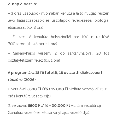
2. nap 2. verzió:
– 3 órás úszólápok nyomában kenutúra (a tó nyugati részén
lévő halászcsapások és úszólápok felfedezése) biológiai
előadással (kb. 3 óra)
– Étkezés: A kenutúra helyszínétől pár 100 m-re lévő
Büfésoron (kb. 45 perc-1 óra)
– Sárkányhajós verseny 2 db sárkányhajóval, 20 fős
osztálylétszám felett (kb. 1 óra)
A program ára 18 fő feletti, 18 év alatti diákcsoport
részére (2026):
1. verzióval
8500 Ft/fő + 15.000 Ft
vízitúra vezetői díj (5-6
órás kenutúra vezető díja),
2. verzióval
8500 Ft/fő + 20.000 Ft
vízitúra vezetői díj
(kenutúra vezető és két sárkányhajós vezető díja).