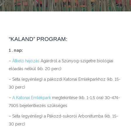
“KALAND” PROGRAM:
1 . nap:
–
Átkelő hajózás
Agárdról a Szúnyog-szigetre biológiai
előadás nélkül (kb. 20 perc)
– Séta (egyénileg) a pákozdi Katonai Emlékparkhoz (kb. 15-
30 perc)
–
A Katonai Emlékpark
megtekintése (kb. 1-1,5 óra) 30-474-
7905 bejelentkezés szükséges
– Séta (egyénileg) a Pákozd-sukorói Arborétumba (kb. 15-
30 perc)