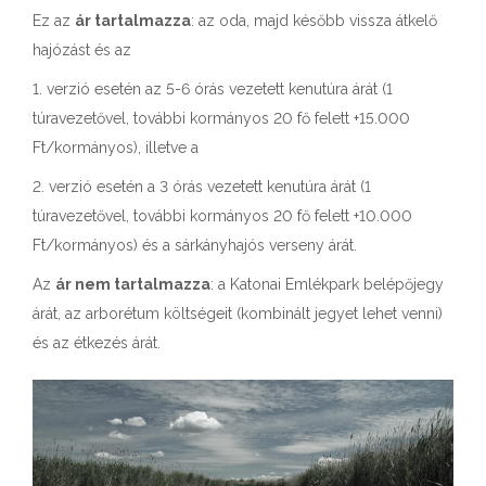
Ez az
ár tartalmazza
: az oda, majd később vissza átkelő
hajózást és az
1. verzió esetén az 5-6 órás vezetett kenutúra árát (1
túravezetővel, további kormányos 20 fő felett +15.000
Ft/kormányos), illetve a
2. verzió esetén a 3 órás vezetett kenutúra árát (1
túravezetővel, további kormányos 20 fő felett +10.000
Ft/kormányos) és a sárkányhajós verseny árát.
Az
ár nem tartalmazza
: a Katonai Emlékpark belépőjegy
árát, az arborétum költségeit (kombinált jegyet lehet venni)
és az étkezés árát.