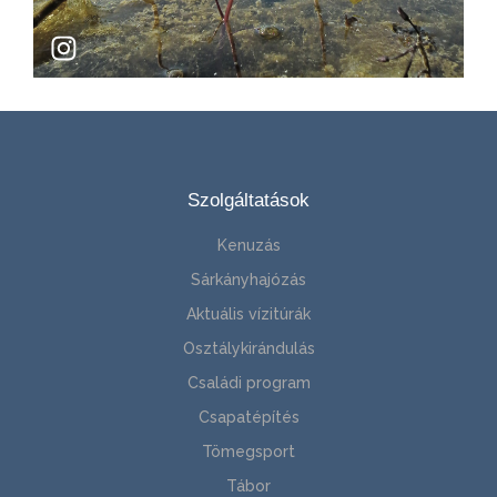
Szolgáltatások
Kenuzás
Sárkányhajózás
Aktuális vízitúrák
Osztálykirándulás
Családi program
Csapatépítés
Tömegsport
Tábor