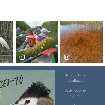
Adatvédelmi
nyilatkozat
Sütik (cookie)
kezelése