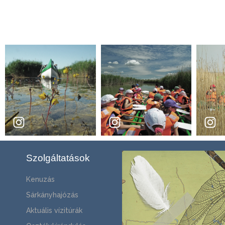
Szolgáltatások
Kenuzás
Sárkányhajózás
Aktuális vízitúrák